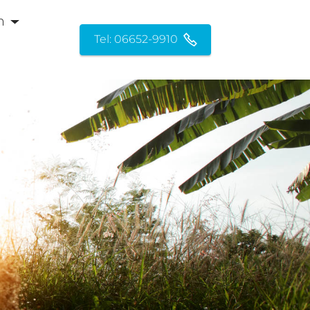
n
Tel: 06652-9910