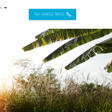
n
Tel: 06652-9910